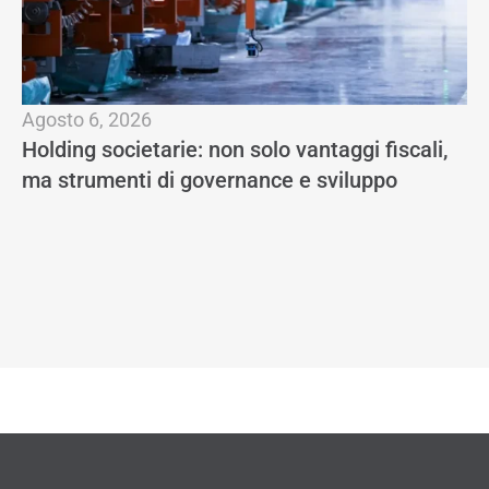
Agosto 6, 2026
Lu
Holding societarie: non solo vantaggi fiscali,
Ho
ma strumenti di governance e sviluppo
di