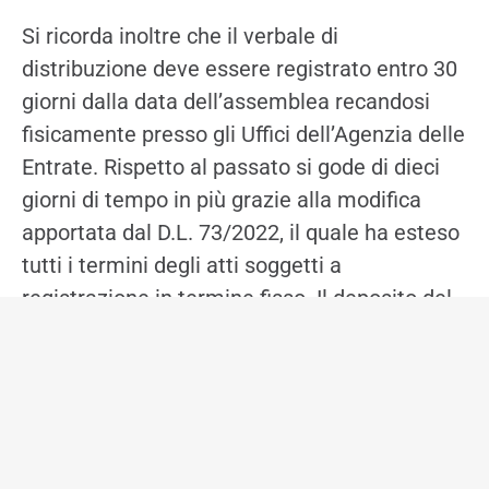
Si ricorda inoltre che il verbale di
distribuzione deve essere registrato entro 30
giorni dalla data dell’assemblea recandosi
fisicamente presso gli Uffici dell’Agenzia delle
Entrate. Rispetto al passato si gode di dieci
giorni di tempo in più grazie alla modifica
apportata dal D.L. 73/2022, il quale ha esteso
tutti i termini degli atti soggetti a
registrazione in termine fisso. Il deposito del
bilancio e del relativo verbale di approvazione
al Registro delle Imprese potrà avvenire
successivamente alla suddetta registrazione,
posto che in calce dovrà contenere
l’indicazione di avvenuta registrazione.